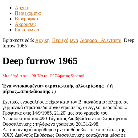
Αρχικη
Περιεχομενα
Βιογραφικο
Ακροασεις
Επικοινωνια
Βρίσκεστε εδώ:
Αρχικη
Περιεχόμενα
Διαφορα - Ανενταχτα
Deep
furrow 1965
Deep furrow 1965
Μια βάρδια στο 490 Τ/Δ του Γ΄ Σώματος Στρατού
Ένα «ντοκουμέντο» στρατιωτικής αλλοτρίωσης ( ή
μήπως...αποβλάκωσης ; )
Σχετικές ενασχολήσεις είχαν κατά τον Β' παγκόσμιο πόλεμο, σε
γερμανικά στρατόπεδα συγκεντρώσεως, οι Άγγλοι αεροπόροι...
Γράφτηκε στις 14/9/1965, 21.20' μες στο γραφείο του
Υποδιοικητού του 490 Τάγματος Διαβιβάσεων του Στρατηγείου
Θεσσαλονίκης
:
τηλέφωνο γραφείου 20131/2-98.
Από το ανοιχτό παράθυρο έρχεται θόρυβος : οι επισκέπτες της
ΧΧX Διεθνούς Εκθέσεως Θεσσαλονίκης κοιτάζονται μέσα σε