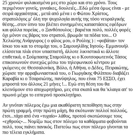
25 χρονών φυλακισμένα μες στο χώρο και στο χρόνο. Τους
περιμένουν γονείς, γυναίκες, δουλειές...Εδώ μέσα όμως είναι - με
σειρά αρχαιότητας , μετά από μένα
:
ο Φώτου Χρίστος,
στρατολόγος μ' όλη την ψυχολογία αυτής της τόσο νευραλγικής
θέσης...στον ύπνο του βλέπει συνημμένες καταστάσεις εφέδρων
και φύλλα πορείας , ο Ξανθόπουλος : βαριέται πολύ, πολλές φορές
όχι μόνον εις βάρος του στρατού, βρωμάν τα πόδια του... Ο
Χελιώτης Ανάργυρος ( ο φίλος μου, ο Ρούλης ) : «φοβάται» τον
ίσκιο του και το στομάχι του, ο Σαμουηλίδης Ιησούς- Εμμανουήλ
ελίσσεται πλάι στον υπασπιστή, άλλοτε λικνιστικά κι άλλοτε
επιθετικά, ο Σούμπασης Σταμούλης κι ο Κουτσοφωτεινός Τάσος
επικοινωνούν συνεχώς μέσω του τηλεφωνικού κέντρου με
γκόμενες σε Θεσσαλονίκη, Βόλο, ή Αθήνα, ο Δέδες, Πειραιώτης,
χώρισε την αρραβωνιαστικιά του, ο Γιωργάκης Φιλίππου διαβάζει
Καραβία κι ο Τσαρσιώτης, πανύψηλος, που είναι 75 ΕΣΣΟ, έχει
μπροστά του άλλους 21 μήνες !... Εγώ στη θέση του θα
κλεινόμουν στο αποχωρητήριο, μες στα σκατά και θα 'κλαιγα απ' το
πρωινό μέχρι το εσπερινό προσκλητήριο.
Αν γινόταν πόλεμος έχω μια ακαθόριστη πεποίθηση πως στην
πρώτη γραμμή, στην πρώτη μάχη, θα σκότωναν πολλοί πολλούς,
έτσι...τάχα από ένα «τυχαίο» λάθος, προτού σκοτώσουμε τους
«εχθρούς»... Νομίζω πως στον πόλεμο τα καθάρματα φοβούνται
πολύ, τους πιάνει πανικός. Πιστεύω πως στον πόλεμο γίνονται τα
πιο τέλεια εγκλήματα.