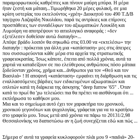
παραμορφωτικούς καθρέπτες και πίνουν μαύρη μπύρα. Η μέρα
ήταν ζεστή και μάταιη...Τιμωρήθηκα 20 μέρες φυλακή, σε μια
κρίση υστερίας του εκτελούντος «χρέη» Διοικητού του 490 Τ.Δ/Β
ταγ/ρχου Λαζαρίδη Νικολάου, παρά τις αντρίκιες και επίμονες
προσπάθειες των συναδέλφων του αξιωματικών Λουκίδη και
Λυμούρη να αποτρέψουν το αιτιολογικό αναφοράς : «δεν
εξετέλεσεν δοθείσαν αυτώ διαταγήν»...
Απόψε βράδυ λοιπόν θα σηκωθώ στις 03.00 να «εκτελέσω» την
διαταγήν : πρόκειται για άλλη μια «κατάσταση» μες στις άπειρες
που συσσωρεύονται κάθε μέρα στα αρχεία της στρατιωτικής
γραφειοκρατίας. Ίσως κάποτε, έπειτα από πολλά χρόνια, αυτά τα
χαρτιά να καταδείξουν σε πιο ελεύθερους ανθρώπους πόσο μάταια
ξοδεύονταν χρόνος, χρήμα και...άνθρωποι για τον «Θεό και τον
Βασιλιά» ! Η αποψινή «κατάσταση» εμφαίνει τη διάρθρωση και τις
εναλλασσόμενες βάρδιες των ειδικευμένων αξιωματικών και
οπλιτών κατά τη διάρκεια της άσκησης "deep furrow '65" . Όταν
κατά το πρωί θα 'χω τελειώσει πια θα πρέπει να αισθάνομαι ότι ...
εκπλήρωσα το καθήκον μου.
Μια και το σημείωμα αυτό έχει τον χαρακτήρα του χρονικού,
χρονικού γεγονότων και ψυχολογίας, γράφεται για να το κρατήσω
στο γραφείο μου. Ίσως μετά από χρόνια να πάρω το 20131/2,98
Θεσσαλονίκης να διαπιστώσω αν η ζωή συνεχίζεται εδώ και πώς ...
Σήμερα σ' αυτά τα γραφεία κυκλοφορούν πλάι μου 9 «παιδιά» 20-