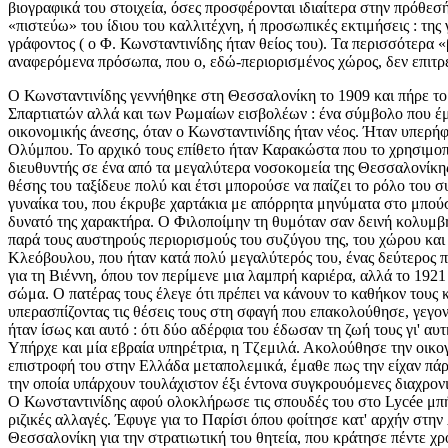
βιογραφικά του στοιχεία, όσες προσφέρονται ιδιαίτερα στην πρόθεσ
«πιστεύω» του ίδιου του καλλιτέχνη, ή προσωπικές εκτιμήσεις : της
γράφοντος ( ο Φ. Κωνσταντινίδης ήταν θείος του). Τα περισσότερα «
αναφερόμενα πρόσωπα, που ο, εδώ-περιορισμένος χώρος, δεν επιτρ
Ο Κωνσταντινίδης γεννήθηκε στη Θεσσαλονίκη το 1909 και πήρε το 
Σπαρτιατών αλλά και των Ρωμαίων εισβολέων : ένα σύμβολο που έμε
οικονομικής άνεσης, όταν ο Κωνσταντινίδης ήταν νέος. Ήταν υπερήφ
Ολύμπου. Το αρχικό τους επίθετο ήταν Καρακώστα που το χρησιμοπο
διευθυντής σε ένα από τα μεγαλύτερα νοσοκομεία της Θεσσαλονίκης
θέσης του ταξίδευε πολύ και έτσι μπορούσε να παίζει το ρόλο του 
γυναίκα του, που έκρυβε χαρτάκια με απόρρητα μηνύματα στο μπούστ
δυνατό της χαρακτήρα. Ο Φιλοποίμην τη θυμόταν σαν δεινή κολυμβήτ
παρά τους αυστηρούς περιορισμούς του συζύγου της, του χώρου και 
Κλεόβουλου, που ήταν κατά πολύ μεγαλύτερός του, ένας δεύτερος π
για τη Βιέννη, όπου τον περίμενε μια λαμπρή καριέρα, αλλά το 19
σώμα. Ο πατέρας τους έλεγε ότι πρέπει να κάνουν το καθήκον τους κ
υπερασπίζοντας τις θέσεις τους στη σφαγή που επακολούθησε, γεγον
ήταν ίσως και αυτό : ότι δύο αδέρφια του έδωσαν τη ζωή τους γι' αυτ
Υπήρχε και μία εβραία υπηρέτρια, η Τζεμιλά. Ακολούθησε την οικογ
επιστροφή του στην Ελλάδα μεταπολεμικά, έμαθε πως την είχαν πάρε
την οποία υπάρχουν τουλάχιστον έξι έντονα συγκρουόμενες διαχρονι
Ο Κωνσταντινίδης αφού ολοκλήρωσε τις σπουδές του στο Lycée μπή
ριζικές αλλαγές. Έφυγε για το Παρίσι όπου φοίτησε κατ' αρχήν στη
Θεσσαλονίκη για την στρατιωτική του θητεία, που κράτησε πέντε χρ