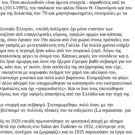
ά του. Όσα ακολουθούν είναι άμεσα στοιχεία : παραθέσεις από τα
δη (1913-1995), του παιδικού του φίλου Νίκου Θ. Οικονόμου και του
ερα της δεκαετίας του '70 και μαγνητοφωνημένες συνομιλίες με τα
λευταίο Έλληνα», επειδή πολέμησε όχι μόνο εναντίον των
ρτιζόταν από επαγγελματίες κύρους, υψηλών αρχών και κάποιας
κης, όπου έφτασε τον 19ο αιώνα από ένα χωριό στους πρόποδες του
αν γιατρός με μετεκπαίδευση στη Γαλλία. Για πολλά χρόνια υπήρξε
όμα που η περιοχή ήταν κάτω από τον τουρκικό ζυγό. Λόγω της
σσαλονίκης φέρει το όνομά του. Κάποιες φορές τον συνόδευε και η
ότι ήταν όμορφη και όσοι την ήξεραν έτρεφαν βαθύ σεβασμό για τον
άτι που, γι' αυτόν, ήταν απόδειξη της ανεξαρτησίας που είχε,
ν οικογένεια με κορυφαίο πλήγμα τον χαμό του αδελφού του,
αλαντούχο μουσικό και πολύ καλό βαρύτονο. Ετοιμαζόταν να φύγει
αν άλλο αδερφό του υποχρεώθηκαν να καταταγούν στο εκστρατευτικό
στρατιώτες και όχι «τραγουδιστές». Και οι δυο τους σκοτώθηκαν
γους που είχε υψηλές απαιτήσεις από την Ελλάδα και την τύχη της
 με στοργή και σεβασμό. Στεναχωρέθηκε πολύ όταν, με την
βλέπουμε σε πολλούς πίνακές του να σιδερώνει (La repasseuse, για
ς το 1929 επειδή πρωτοστάτησε σε φοιτητική αποχή με αίτημα
ετά την έκθεση στο Salon des Τuileries το 1932, επέστρεψε στη
στόσο, συνέχισε να ζωγραφίζει και το 1935 παρουσίασε τα έργα του