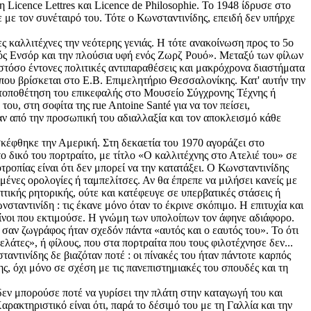
Licence Lettres και Licence de Philosophie. Το 1948 ίδρυσε στο
 με τον συνέταιρό του. Τότε ο Κωνσταντινίδης, επειδή δεν υπήρχε
 καλλιτέχνες την νεότερης γενιάς. Η τότε ανακοίνωση προς το 5ο
νός Ενσόρ και την πλούσια υφή ενός Ζωρζ Ρουό». Μεταξύ των φίλων
στόσο έντονες πολιτικές αντιπαραθέσεις και μακρόχρονα διαστήματα
 που βρίσκεται στο Ε.Β. Επιμελητήριο Θεσσαλονίκης. Κατ' αυτήν την
η τοποθέτηση του επικεφαλής στο Μουσείο Σύγχρονης Τέχνης ή
υ, στη σοφίτα της rue Antoine Santé για να τον πείσει,
ταν από την προσωπική του αδιαλλαξία και τον αποκλεισμό κάθε
σκέφθηκε την Αμερική. Στη δεκαετία του 1970 αγοράζει στο
 δικό του πορτραίτο, με τίτλο «Ο καλλιτέχνης στο Ατελιέ του» σε
ροπίας είναι ότι δεν μπορεί να την κατατάξει. Ο Κωνσταντινίδης
ιμένες ορολογίες ή ταμπελίτσες. Αν θα έπρεπε να μιλήσει κανείς με
ικής ρητορικής, ούτε και κατέφευγε σε υπερβατικές στάσεις ή
σταντινίδη : τις έκανε μόνο όταν το έκρινε σκόπιμο. Η επιτυχία και
κείνοι που εκτιμούσε. Η γνώμη των υπoλοίπων τον άφηνε αδιάφορο.
 σαν ζωγράφος ήταν σχεδόν πάντα «αυτός και ο εαυτός του». Το ότι
ελάτες», ή φίλους, που στα πορτραίτα που τους φιλοτέχνησε δεν...
αντινίδης δε βιαζόταν ποτέ : οι πίνακές του ήταν πάντοτε καρπός
, όχι μόνο σε σχέση με τις πανεπιστημιακές του σπουδές και τη
 δεν μπορούσε ποτέ να γυρίσει την πλάτη στην καταγωγή του και
ρακτηριστικό είναι ότι, παρά το δέσιμό του με τη Γαλλία και την