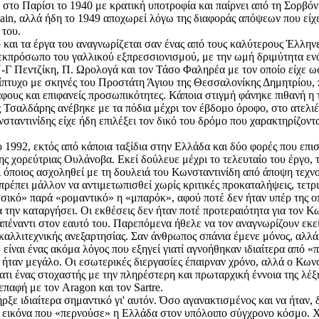
ο Παρίσι το 1940 με κρατική υποτροφία και παίρνει από τη Σορβόνη 
main, αλλά ήδη το 1949 αποχωρεί λόγω της διαφοράς απόψεων που είχε
 του.
και τα έργα του αναγνωρίζεται σαν ένας από τους καλύτερους Έλληνες
«εκπρόσωπο του γαλλικού εξπρεσσιονισμού, με την ωμή δριμύτητα ε
Ν-Γ Πεντζίκη, Π. Ωρολογά και τον Τάσο Φαληρέα με τον οποίο είχε ω
 τρίπτυχο με σκηνές του Προστάτη Άγιου της Θεσσαλονίκης Δημητρίου,
ράφους και επιφανείς προσωπικότητες. Κάποια στιγμή φάνηκε πιθανή 
σαλδάρης ανέβηκε με τα πόδια μέχρι τον έβδομο όροφο, στο ατελιέ το
σταντινίδης είχε ήδη επιλέξει τον δικό του δρόμο που χαρακτηρίζον
 1992, εκτός από κάποια ταξίδια στην Ελλάδα και δύο φορές που επι
 χορεύτριας Ουλάνοβα. Εκεί δούλευε μέχρι το τελευταίο του έργο, το
 όποιος ασχοληθεί με τη δουλειά του Κωνσταντινίδη από άποψη τεχνοτ
 πρέπει μάλλον να αντιμετωπισθεί χωρίς κριτικές προκαταλήψεις, τετρ
κό» παρά «ρομαντικό» η «μπαρόκ», αφού ποτέ δεν ήταν υπέρ της οπτ
την καταργήσει. Οι εκθέσεις δεν ήταν ποτέ προτεραιότητα για τον Κων
ς απέναντι στον εαυτό του. Παρεπόμενα ήθελε να τον αναγνωρίζουν ε
 καλλιτεχνικής ανεξαρτησίας. Σαν άνθρωπος σπάνια έμενε μόνος, αλλά
είναι ένας ακόμα λόγος που εξηγεί γιατί αγνοήθηκαν ιδιαίτερα από «π
α ήταν μεγάλο. Οι εσωτερικές διεργασίες έπαιρναν χρόνο, αλλά ο Κωνστ
ι ένας στοχαστής με την πληρέστερη και πρωταρχική έννοια της λέξης
επαφή με τον Aragon και τον Sartre.
πήρξε ιδιαίτερα σημαντικό γι' αυτόν. Όσο αγανακτισμένος και να ήταν,
ην εικόνα που «περνούσε» η Ελλάδα στον υπόλοιπο σύγχρονο κόσμο. Χα