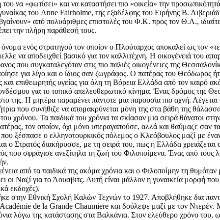
ή του να «φωτίσει» και να καταστήσει πιο «οικεία» την προσωπικότητ
 γυναίκας του Anne Fairholme, της εξαδέλφης του Ειρήνης Β. Λιβεριά
βγαίνουν» από πολυάριθμες επιστολές του Φ.Κ. προς τον Θ.Λ., ιδιαίτ
έπει την πλήρη παράθεσή τους.
όνομα ενός στρατηγού τον οποίον ο Πλούταρχος αποκαλεί ως τον «τε
λλε να αποδειχθεί βασικό για τον καλλιτέχνη. Η οικογένειά του απα
ανος που συγκαταλεγόταν στις πιο παλιές οικογένειες της Θεσσαλονί
ίησε για λίγο και ο ίδιος σαν ζωγράφος. Ο πατέρας του Θεόδωρος ήτ
 και επιθεωρητής υγείας για όλη τη Βόρεια Ελλάδα από τον καιρό ακ
συνδέσμου για το τοπικό απελευθερωτικό κίνημα. Ένας δρόμος της Θε
ο της. Η μητέρα παραμένει πάντοτε μια παρουσία πιο αχνή. Λέγεται 
ρια που συνήθιζε να απομακρύνεται μόνη της στα βάθη της θάλασσας, κ
του χρόνου. Τα παιδικά του χρόνια τα σκίασαν μια σειρά θάνατοι στη
ατέρας, τον οποίον, όχι μόνο υπεραγαπούσε, αλλά και θαύμαζε σαν τ
21 που ξέσπασε ο ελληνοτουρκικός πόλεμος ο Κλεόβουλος μαζί με έν
αι ο Στρατός διακήρυσσε, με τη σειρά του, πως η Ελλάδα χρειάζεται 
ός που σφράγισε ανεξίτηλα τη ζωή του Φιλοποίμενα. Ένας από τους λό
ήν.
ένεια από τα παιδικά της ακόμα χρόνια και ο Φιλοποίμην τη θυμόταν
ι οι Ναζί για το Άουσβιτς. Αυτή είναι μάλλον η γυναικεία μορφή που 
κά εκδοχές).
κε στην Εθνική Σχολή Καλών Τεχνών το 1927. Αποβλήθηκε δια παντό
ν Académie de la Grande Chaumiere και δούλεψε μαζί με τον Ντερέν. Μ
όνια λόγω της κατάστασης στα Βαλκάνια. Στον ελεύθερο χρόνο του, ω