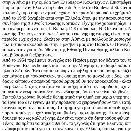
στην Αθήνα με την ομάδα των Ελεύθερων Καλλιτεχνών. Επιστρέφει στ
Παρίσι με έναν Έλληνα τη Galerie du Siecle στο Boulevard St. Ger
κάποιο έγκυρο συμφωνητικό, έχασε τα περισσότερα από τα χρήματά
Από το 1949 ξαναβρίσκεται στην Ελλάδα, όπου με την παρουσία του 
συνέδριο της Διεθνούς Ένωσης Κριτικών Τέχνης τον χαρακτηρίζει 
του ανέφερε συχνά τους Γ. Βιδάλη, Γ. Κιτσόπουλο, Ν. Οικονόμου, 
σιωπής. Το πιο γνωστό ίσως έργο του εκείνης της εποχής, είναι το
περίοδο είχε σχέσεις, ιδιαίτερα στην Αθήνα, με πολλούς δημοσιογ
πολιτιστικού ακολούθου στην Πρεσβεία μας στο Παρίσι. Ο Παναγής Τ
τουλάχιστον για τη Διεύθυνση της Εθνικής Πινακοθήκης, αλλά ο Κων
συμβιβασμού ή εξάρτησης.
Από το 1954 παρέμεινε συνεχώς στο Παρίσι μέχρι τον θάνατό του το
Boulevard Rochechouard, κάτω από την Μονμάρτη, το διαμέρισμα της
ηλικία 82 ετών. Ένα από τα κυρίαρχα προβλήματα που αντιμετωπίζει
σχημάτισε μια «οικογένεια», της οποίας ήταν το μοναδικό είδος, και
όρους κάποιου σφαιρικού προσδιορισμού θα τον αποκαλούσε «κλασσι
υπερβολές. Στόχος του ήταν να μετασχηματίσει την παράδοση, όχι να 
το «να τον γνωρίσουν» δεν τον ενδιέφερε, όσο το να είναι αληθινό
Για πολλά χρόνια, θυσίαζε θεληματικά την υλική ευημερία υπέρ της
τα έργα του δεν έγιναν με την πρόθεση να χειραγωγήσουν τον θεατή, 
αναγνώριζαν τον εαυτό τους. Το τίμημα για μια τέτοια αυτοπειθαρχί
παρατεταμένης ψυχολογικής και βιολογικής ωρίμανσης. Ήταν πράγματ
δουλειά του ως καλλιτέχνης. Δεν είναι τυχαίο ότι διατηρούσε φιλική 
Τέλος, θα πρέπει να σημειωθεί ότι, το γεγονός ότι ήταν Έλληνας, υ
ενδιαφερόταν τόσο για το τι συνέβαινε στην Ελλάδα, όσο και για τ