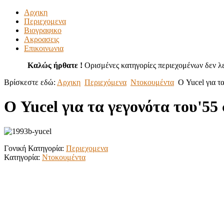
Αρχικη
Περιεχομενα
Βιογραφικο
Ακροασεις
Επικοινωνια
Καλώς ήρθατε !
Ορισμένες κατηγορίες περιεχομένων δεν λε
Βρίσκεστε εδώ:
Αρχικη
Περιεχόμενα
Ντοκουμέντα
Ο Yucel για τ
Ο Yucel για τα γεγονότα του'55
Γονική Κατηγορία:
Περιεχομενα
Κατηγορία:
Ντοκουμέντα