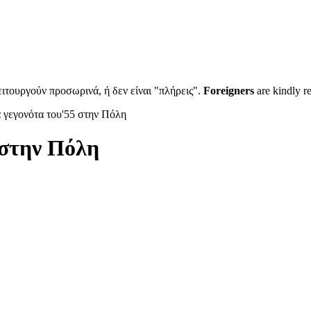
ιτουργούν προσωρινά, ή δεν είναι "πλήρεις".
Foreigners
are kindly r
α γεγονότα του'55 στην Πόλη
 στην Πόλη