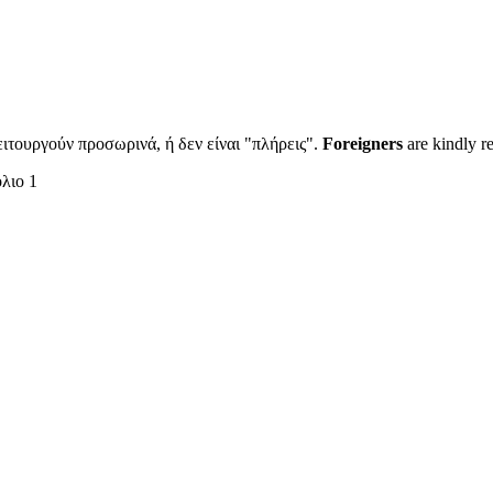
ιτουργούν προσωρινά, ή δεν είναι "πλήρεις".
Foreigners
are kindly r
λιο 1